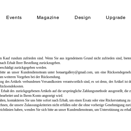
Events
Magazine
Design
Upgrade
m Kauf rundum zufrieden sind. Wenn Sie aus irgendeinem Grund nicht zufrieden sind, bieten
 nach Erhalt Ihrer Bestellung zurückzugeben.
nbeschädigt zurückgegeben werden.
bitte an unser Kundendienstteam unter
botaartgallery@gmail.com
, um eine Rücksendegeneh
um weiteren Vorgehen bei der Rücksendung.
ung des Artikels verbundenen Versandkosten verantwortlich sind, es sei denn, der Artikel ist d
 Rücksendekosten.
Erhalt des zurückgegebenen Artikels auf die ursprüngliche Zahlungsmethode ausgestellt, die 
 bearbeitet und in Ihrem Konto angezeigt wird.
ten, kontaktieren Sie uns bitte sofort nach Erhalt, um einen Ersatz oder eine Rückerstattung zu
hnen, die unsere Zulassungskriterien nicht erfüllen oder die ohne vorherige Genehmigung zu
htlinien haben, wenden Sie sich bitte an unser Kundendienstteam, um Unterstützung zu erhal