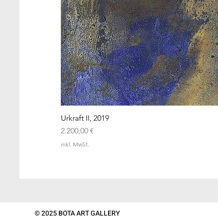
Urkraft II, 2019
Preis
2.200,00 €
inkl. MwSt.
© 2025 BOTA ART GALLERY